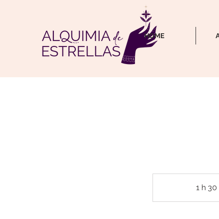
HOME
1 h 30