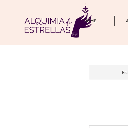
HOME
Est
57